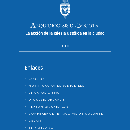
La Santa Misa - Domingo 4 de julio
de 2021 / 9:00am
Enlaces
ENLACES
La Santa Misa - Miércoles 30 de
CORREO
junio de 2021 / 5:00pm
NOTIFICACIONES JUDICIALES
EL CATOLICISMO
DIÓCESIS URBANAS
PERSONAS JURÍDICAS
CONFERENCIA EPISCOPAL DE COLOMBIA
CELAM
EL VATICANO