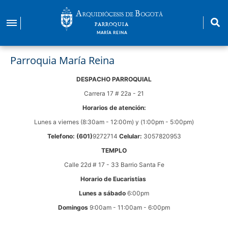
Pasar
al
PARROQUIA
contenido
MARÍA REINA
principal
Parroquia María Reina
DESPACHO PARROQUIAL
Carrera 17 # 22a - 21
Horarios de atención:
Lunes a viernes (8:30am - 12:00m) y (1:00pm - 5:00pm)
Telefono: (601)
9272714
Celular:
3057820953
TEMPLO
Calle 22d # 17 - 33 Barrio Santa Fe
Horario de Eucaristías
Lunes a sábado
6:00pm
Domingos
9:00am - 11:00am - 6:00pm