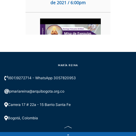
de 2021 / 6:00pm
MARÍA REINA
Misa de Exequias - Domingo 4 de
julio de 2021 / 10:00am
(601)9272714 - WhatsApp 3057820953
pmariareina@arquibogota.org.co
Carrera 17 # 22a - 15 Barrio Santa Fe
Bogotá, Colombia